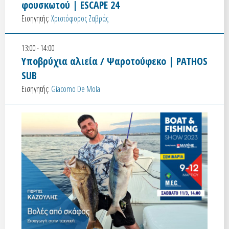
φουσκωτού | ESCAPE 24
Εισηγητής:
Χριστόφορος Ζαβράς
13:00 - 14:00
Υποβρύχια αλιεία / Ψαροτούφεκο | PATHOS
SUB
Εισηγητής:
Giacomo De Mola