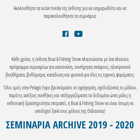
Ακολουθήστε τα social media της έκθεσης για να ενημερωθείτε και να
παρακολουθήσετε τα σεμινάρια:
Κάθε χρόνο, η έκθεση Boat & Fishing Show πλαισιώνεται με ένα πλούσιο
πρόγραμμα σεμιναρίων για ναυτοσύνη, συντήρηση σκάφους, ηλεκτρονικά
βοηθήματα, βυθόμετρα, κατάδυση και φυσικά για όλες τις τεχνικές ψαρέματος.
Όλοι εμείς στην Pelagic Expo βρισκόμαστε σε εγρήγορση, σχεδιάζοντας το μέλλον,
παρά τις αντίξοες συνθήκες και επεξεργαζόμαστε τα δεδομένα ώστε μόλις η
εκθεσιακή δραστηριότητα επιτραπεί, η Boat & Fishing Show να είναι έτοιμη να
υποδεχτεί ξανά τους φίλους της Θάλασσας!
ΣΕΜΙΝΑΡΙΑ ARCHIVE 2019 - 2020