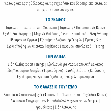
για τους λάτρεις της θάλασσας και τις επιχειρήσεις που δραστηριοποιούνται σε
αυτήν, με 3 βασικούς άξονες:
ΤΟ ΣΚΑΦΟΣ
Ταχύπλοα | Πολυεστερικά | Φουσκωτά | Ταχύπλοες & Παραδοσιακές Βάρκες
Εξωλέμβιοι Κινητήρες | Μηχανές Θαλάσσης Diesel | Ναυτιλιακά | Είδη Ένδυσης
Ηλεκτρονικά Όργανα | Εξαρτήματα & Αξεσουάρ Σκαφών | Πρώτες ύλες
Σχολές Υποψηφίων Χειριστών Ταχύπλοου Σκάφους & Ιστιοπλοϊκού | Parking
ΤΗΝ ΑΛΙΕΙΑ
Είδη Αλιείας (Sport Fishing) | Εξοπλισμός για Ψάρεμα από Ακτή & Σκάφος
Είδη Υποβρυχίου Κυνηγίου (Ψαροτούφεκο) | Σχολές Ελεύθερης Κατάδυσης
Εξοπλισμός Επαγγελματικής Αλιείας | Ρούχα & Παρελκόμενα
ΤΟ ΘΑΛΑΣΣΙΟ ΤΟΥΡΙΣΜΟ
Ενοικιάσεις Σκαφών Αναψυχής (Φουσκωτά – Πολυεστερικά – Ταχύπλοες Βάρκες)
Ενοικιάσεις Επαγγελματικών Ιστιοπλοϊκών & Μηχανοκίνητων Σκαφών |
Κρουαζιέρες | Είδη Αυτόνομης