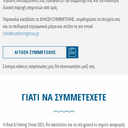
δήλωση ενδιαφέροντος σας εξασφαλίζει την συμμετοχή σας και την καλύτερη
δυνατή παροχή υπηρεσιών από εμάς.
Παρακαλώ κατεβάστε τη ΔΗΛΩΣΗ ΣΥΜΜΕΤΟΧΗΣ, συμπληρώστε τα στοιχεία σας
και τα επιθυμητά τετραγωνικά μέτρα και στείλτε τη στο email:
info@boatfishingshow.gr
ΑΙΤΗΣΗ ΣΥΜΜΕΤΟΧΗΣ
Σύντομα κάποιος εκπρόσωπος μας θα επικοινωνήσει μαζί σας.
ΓΙΑΤΙ ΝΑ ΣΥΜΜΕΤΕΧΕΤΕ
Η Boat & Fishing Show 2025, θα αποτελέσει και τη νέα χρονιά το σημείο αναφοράς