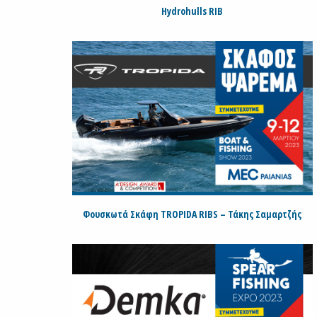
Hydrohulls RIB
Φουσκωτά Σκάφη TROPIDA RIBS – Τάκης Σαμαρτζής