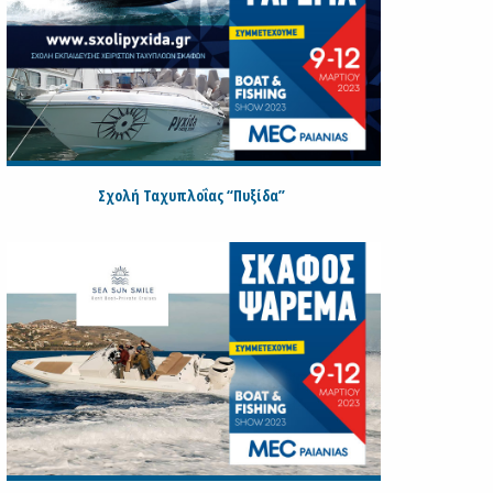
Σχολή Ταχυπλοΐας “Πυξίδα”