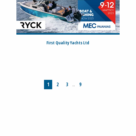
First Quality Yachts Ltd
1
2
3
9
…