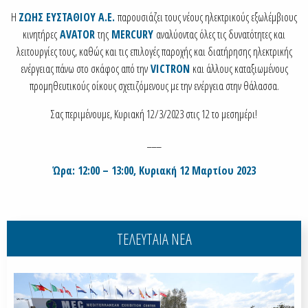
Η
ΖΩΗΣ ΕΥΣΤΑΘΙΟΥ Α.Ε.
παρουσιάζει τους νέους ηλεκτρικούς εξωλέμβιους
κινητήρες
AVATOR
της
MERCURY
αναλύοντας όλες τις δυνατότητες και
λειτουργίες τους, καθώς και τις επιλογές παροχής και διατήρησης ηλεκτρικής
ενέργειας πάνω στο σκάφος από την
VICTRON
και άλλους καταξιωμένους
προμηθευτικούς οίκους σχετιζόμενους με την ενέργεια στην θάλασσα.
Σας περιμένουμε, Κυριακή 12/3/2023 στις 12 το μεσημέρι!
___
Ώρα: 12:00 – 13:00, Κυριακή 12 Μαρτίου 2023
ΤΕΛΕΥΤΑΙΑ ΝΕΑ