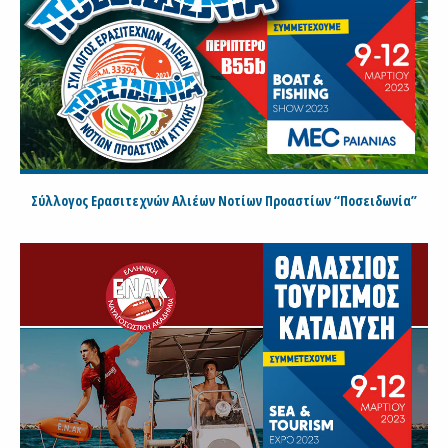
Σύλλογος Ερασιτεχνών Αλιέων Νοτίων Προαστίων “Ποσειδωνία”