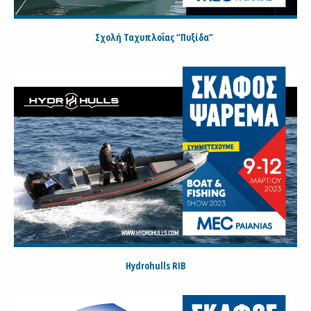
Σχολή Ταχυπλοΐας “Πυξίδα”
Hydrohulls RIB