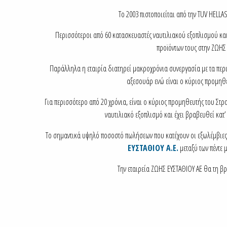
Το 2003 πιστοποιείται από την TUV HELLA
Περισσότεροι από 60 κατασκευαστές ναυτιλιακού εξοπλισμού και
προϊόντων τους στην ΖΩΗΣ 
Παράλληλα η εταιρία διατηρεί μακροχρόνια συνεργασία με τα περι
αξεσουάρ ενώ είναι ο κύριος προμηθε
Για περισσότερο από 20 χρόνια, είναι ο κύριος προμηθευτής του Στρ
ναυτιλιακό εξοπλισμό και έχει βραβευθεί κατ
Το σημαντικά υψηλό ποσοστό πωλήσεων που κατέχουν οι εξωλέμβιες
ΕΥΣΤΑΘΙΟΥ Α.Ε.
μεταξύ των πέντε
Την εταιρεία ZΩΗΣ ΕΥΣΤΑΘΙΟΥ ΑΕ θα τη βρ