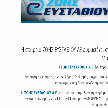
Η εταιρεία ZΩΗΣ ΕΥΣΤΑΘΙΟΥ ΑΕ συμμετέχει 
Μα
Η
ΖΩΗΣ ΕΥΣΤΑΘΙΟΥ Α.Ε
. έχει παρ
Αποστολή της εταιρείας είναι ο πλήρης εξοπλισμός επαγγελματικ
προσφέρουν ασφάλεια, απόδοση, υψηλές ε
Η
ΖΩΗΣ ΕΥΣΤΑΘΙΟΥ Α.Ε
. καθιερώθηκε στην ελληνική αγορά με 
την γκάμα εξωλέμβιων της Mercury Marine με την MARINER. Στις αρχέ
ακόμα αποκλει