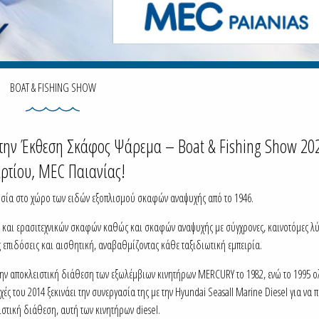
BOAT & FISHING SHOW
στην Έκθεση Σκάφος Ψάρεμα – Βoat & Fishing Show 202
ρτίου, MEC Παιανίας!
ουσία στο χώρο των ειδών εξοπλισμού σκαφών αναψυχής από το 1946.
ών και ερασιτεχνικών σκαφών καθώς και σκαφών αναψυχής με σύγχρονες, καινοτόμες λ
πιδόσεις και αισθητική, αναβαθμίζοντας κάθε ταξιδιωτική εμπειρία.
την αποκλειστική διάθεση των εξωλέμβιων κινητήρων MERCURY το 1982, ενώ το 1995 
ς του 2014 ξεκινάει την συνεργασία της με την Hyundai Seasall Marine Diesel για να π
στική διάθεση, αυτή των κινητήρων diesel.