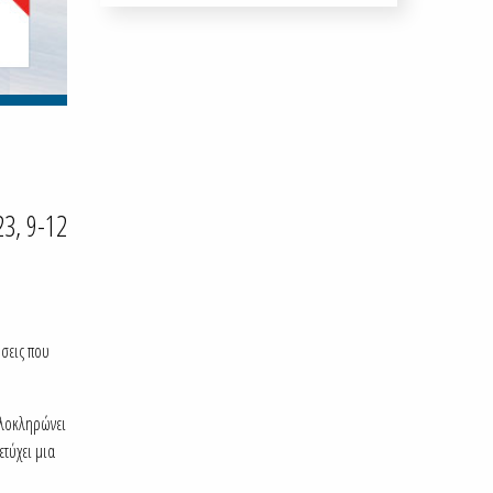
3, 9-12
ύσεις που
ολοκληρώνει
ετύχει μια