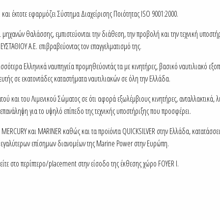
S και έκτοτε εφαρμόζει Σύστημα Διαχείρισης Ποιότητας ISO 9001:2000.
 μηχανών θαλάσσης, εμπιστεύονται την διάθεση, την προβολή και την τεχνική υποστή
ΕΥΣΤΑΘΙΟΥ Α.Ε. επιβραβεύοντας τον επαγγελματισμό της.
σσότερα Ελληνικά ναυπηγεία προμηθεύοντάς τα με κινητήρες, βασικό ναυτιλιακό εξοπ
υτής σε εκατοντάδες καταστήματα ναυτιλιακών σε όλη την Ελλάδα.
ατού και του Λιμενικού Σώματος σε ότι αφορά εξωλέμβιους κινητήρες, ανταλλακτικά, λ
’ επανάληψη για το υψηλό επίπεδο της τεχνικής υποστήριξης που προσφέρει.
 MERCURY και MARINER καθώς και τα προϊόντα QUICKSILVER στην Ελλάδα, κατατάσσει
 μεγαλύτερων επίσημων διανομέων της Marine Power στην Ευρώπη.
είτε στο περίπτερο/placement στην είσοδο της έκθεσης χώρο FOYER I.