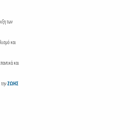
ριξη των
λισμό και
ιπαντικά και
 την
ΖΩΗΣ