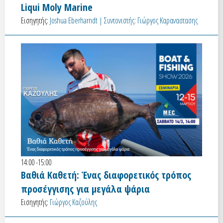
Liqui Moly Marine
Εισηγητής:
Joshua Eberharndt | Συντονιστής: Γιώργος Καραναστασης
14:00 -15:00
Βαθιά Καθετή: Ένας διαφορετικός τρόπος
προσέγγισης για μεγάλα ψάρια
Εισηγητής:
Γιώργος Καζούλης