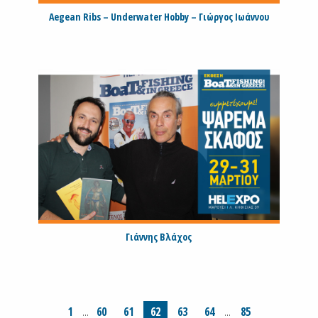
Aegean Ribs – Underwater Hobby – Γιώργος Ιωάννου
Γιάννης Βλάχος
1
60
61
62
63
64
85
…
…