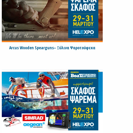
Arcus Wooden Spearguns– Ξύλινα Ψαροτούφεκα