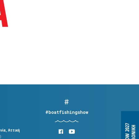
#boatfishingshow
B&F SHOW 2027
ΘΕΣΣΑΛΟΝΙΚΗ
νία, Αττική
)