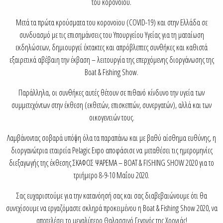
του κορονοϊου.
Μετά τα πρώτα κρούσματα του κορονοϊου (COVID-19) και στην Ελλάδα σε
συνδυασμό με τις επισημάνσεις του Υπουργείου Υγείας για τη ματαίωση
εκδηλώσεων, δημιουργεί έκτακτες και απρόβλεπτες συνθήκες και καθιστά
εξαιρετικά αβέβαιη την έκβαση – λειτουργία της επερχόμενης διοργάνωσης της
Boat & Fishing Show.
Παράλληλα, οι συνθήκες αυτές θέτουν σε πιθανό κίνδυνο την υγεία των
συμμετεχόντων στην έκθεση (εκθετών, επισκεπτών, συνεργατών), αλλά και των
οικογενειών τους.
Λαμβάνοντας σοβαρά υπόψη όλα τα παραπάνω και με βαθύ αίσθημα ευθύνης, η
διοργανώτρια εταιρεία Pelagic Expo αποφάσισε να μεταθέσει τις ημερομηνίες
διεξαγωγής της έκθεσης ΣΚΑΦΟΣ ΨΑΡΕΜΑ – BOAT & FISHING SHOW 2020 για το
τριήμερο 8-9-10 Μαΐου 2020.
Σας ευχαριστούμε για την κατανόησή σας και σας διαβεβαιώνουμε ότι θα
συνεχίσουμε να εργαζόμαστε σκληρά προκειμένου η Boat & Fishing Show 2020, να
αποτελέσει το μεγαλύτερο Θαλασσινό Γεγονός της Χρονιάς!