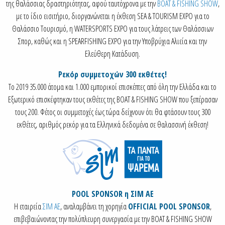
της θαλάσσιας δραστηριότητας, αφού ταυτόχρονα με την
BOAT & FISHING SHOW
,
με το ίδιο εισιτήριο, διοργανώνεται η έκθεση SEA & TOURISM EXPO για το
Θαλάσσιο Τουρισμό, η WATERSPORTS EXPO για τους λάτρεις των Θαλάσσιων
Σπορ, καθώς και η SPEARFISHING EXPO για την Υποβρύχια Αλιεία και την
Ελεύθερη Κατάδυση.
Ρεκόρ συμμετοχών 300 εκθέτες!
Το 2019 35.000 άτομα και 1.000 εμπορικοί επισκέπτες από όλη την Ελλάδα και το
Εξωτερικό επισκέφτηκαν τους εκθέτες της BOAT & FISHING SHOW που ξεπέρασαν
τους 200. Φέτος οι συμμετοχές έως τώρα δείχνουν ότι θα φτάσουν τους 300
εκθέτες, αριθμός ρεκόρ για τα Ελληνικά δεδομένα σε θαλασσινή έκθεση!
POOL SPONSOR η ΣΙΜ ΑΕ
Η εταιρεία
ΣΙΜ ΑΕ
, αναλαμβάνει τη χορηγία
OFFICIAL POOL SPONSOR
,
επιβεβαιώνοντας την πολύπλευρη συνεργασία με την BOAT & FISHING SHOW