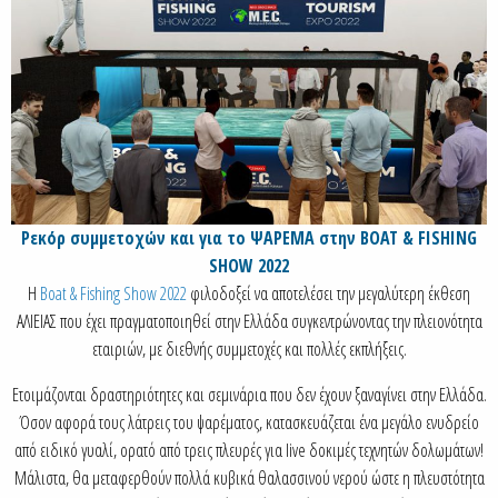
Ρεκόρ συμμετοχών και για το ΨΑΡΕΜΑ στην BOAT & FISHING
SHOW 2022
Η
Boat & Fishing Show 2022
φιλοδοξεί να αποτελέσει την μεγαλύτερη έκθεση
ΑΛΙΕΙΑΣ που έχει πραγματοποιηθεί στην Ελλάδα συγκεντρώνοντας την πλειονότητα
εταιριών, με διεθνής συμμετοχές και πολλές εκπλήξεις.
Ετοιμάζονται δραστηριότητες και σεμινάρια που δεν έχουν ξαναγίνει στην Ελλάδα.
Όσον αφορά τους λάτρεις του ψαρέματος, κατασκευάζεται ένα μεγάλο ενυδρείο
από ειδικό γυαλί, ορατό από τρεις πλευρές για live δοκιμές τεχνητών δολωμάτων!
Μάλιστα, θα μεταφερθούν πολλά κυβικά θαλασσινού νερού ώστε η πλευστότητα