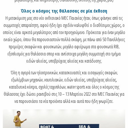
Όλος ο κόσμος της θάλασσας σε μία έκθεση
Η μετακόμιση μας στο νέο εκθεσιακό MEC Παιανίας ήταν, όπως φάνηκε από τις
συμμετοχές απαραίτητη, αφού ήδη έχει σχεδόν καλυφθεί ο διαθέσιμος χώρος, ο
οποίος είναι αρκετά μεγαλύτερος από τον προηγούμενο. Πρόκειται για έναν μεγάλο
ενιαίο χώρο, όπου θα παρουσιαστούν πολλά σκάφη, με πάνω από 50 Πανελλήνιες
πρεμιέρες σκαφών και φουσκωτών, μεγάλο αφιέρωμα στα φουσκωτά RIB,
εξοπλισμός για θαλάσσια σπορ και αντίστοιχα μεγάλη συμμετοχή στο τμήμα
ειδών αλιείας, υποβρύχιας αλιείας και κατάδυσης.
Όλη η αγορά των ηλεκτρονικών, κατασκευαστές και εισαγωγείς σκαφών,
εξωλέμβιων μηχανών, ναυτιλιακών, ειδών αλιείας, υποβρύχιας αλιείας,
καταδυτικά κέντρα, σχολές ταχυπλόων, water sports και όλος ο κόσμος της
θάλασσας έχει δώσει ραντεβού στις 10 – 13 Μαρτίου 2022 στο MEC Παιανίας για
να παρουσιάσει τα νέα προϊόντα αλλά και αυτά που ήδη γνωρίζετε.