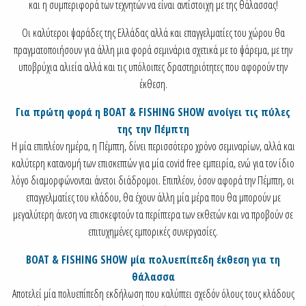
και η συμπεριφορά των τεχνητών να είναι αντίστοιχη με της θάλασσας!
Οι καλύτεροι ψαράδες της Ελλάδας αλλά και επαγγελματίες του χώρου θα
πραγματοποιήσουν για άλλη μια φορά σεμινάρια σχετικά με το ψάρεμα, με την
υποβρύχια αλιεία αλλά και τις υπόλοιπες δραστηριότητες που αφορούν την
έκθεση.
Για πρώτη φορά η BOAT & FISHING SHOW ανοίγει τις πύλες
της την Πέμπτη
Η μία επιπλέον ημέρα, η Πέμπτη, δίνει περισσότερο χρόνο σεμιναρίων, αλλά και
καλύτερη κατανομή των επισκεπτών για μία covid free εμπειρία, ενώ για τον ίδιο
λόγο διαμορφώνονται άνετοι διάδρομοι. Επιπλέον, όσον αφορά την Πέμπτη, οι
επαγγελματίες του κλάδου, θα έχουν άλλη μία μέρα που θα μπορούν με
μεγαλύτερη άνεση να επισκεφτούν τα περίπτερα των εκθετών και να προβούν σε
επιτυχημένες εμπορικές συνεργασίες.
BOAT & FISHING SHOW μία πολυεπίπεδη έκθεση για τη
θάλασσα
Αποτελεί μία πολυεπίπεδη εκδήλωση που καλύπτει σχεδόν όλους τους κλάδους