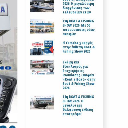
2026: Η μεγαλύτερη
διοργάνωση των
τελευταίων ετών
11η BOAT & FISHING
SHOW 2026: Με 50
παρουσιάσεις νέων
σκαφών
H Yamaha χορηγός
στην έκθεση Boat &
Fishing Show 2026
Σκάφη και
Εξοπλισμός για
Επιχειρήσεις
Ενοικίασης Σκαφών
«Rent a Boat» στην
Boat & Fishing Show
2026
11η BOAT & FISHING
SHOW 2026: Η
μεγαλύτερη
θαλασσινή έκθεση
επιστρέφει