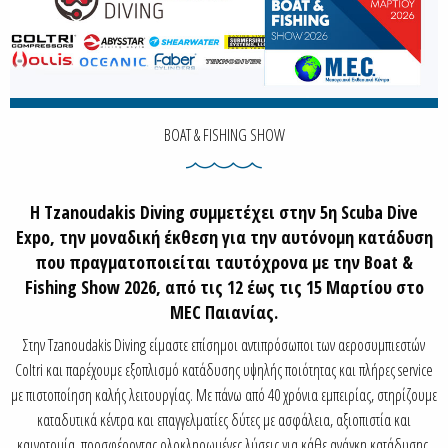
BOAT & FISHING SHOW
H Tzanoudakis Diving συμμετέχει στην 5η Scuba Dive
Expo, την μοναδική έκθεση για την αυτόνομη κατάδυση
που πραγματοποιείται ταυτόχρονα με την Boat &
Fishing Show 2026, από τις 12 έως τις 15 Μαρτίου στο
MEC Παιανίας.
Στην Tzanoudakis Diving είμαστε επίσημοι αντιπρόσωποι των αεροσυμπιεστών
Coltri και παρέχουμε εξοπλισμό κατάδυσης υψηλής ποιότητας και πλήρες service
με πιστοποίηση καλής λειτουργίας. Με πάνω από 40 χρόνια εμπειρίας, στηρίζουμε
καταδυτικά κέντρα και επαγγελματίες δύτες με ασφάλεια, αξιοπιστία και
καινοτομία, προσφέροντας ολοκληρωμένες λύσεις για κάθε ανάγκη κατάδυσης.