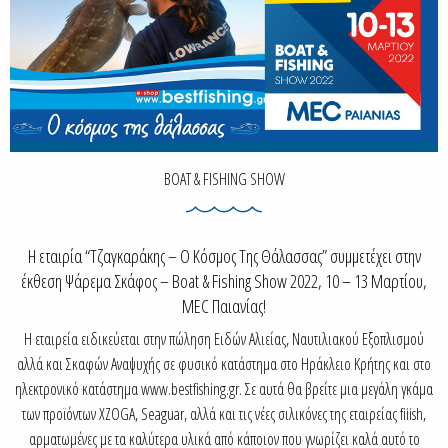
BOAT & FISHING SHOW
Η εταιρία “Τζαγκαράκης – Ο Κόσμος Της Θάλασσας” συμμετέχει στην
έκθεση Ψάρεμα Σκάφος – Boat & Fishing Show 2022, 10 – 13 Μαρτίου,
MEC Παιανίας!
Η εταιρεία ειδικεύεται στην πώληση Ειδών Αλιείας, Ναυτιλιακού Εξοπλισμού
αλλά και Σκαφών Αναψυχής σε φυσικό κατάστημα στο Ηράκλειο Κρήτης και στο
ηλεκτρονικό κατάστημα www.bestfishing.gr. Σε αυτά θα βρείτε μια μεγάλη γκάμα
των προϊόντων XZOGA, Seaguar, αλλά και τις νέες σιλικόνες της εταιρείας fiiish,
αρματωμένες με τα καλύτερα υλικά από κάποιον που γνωρίζει καλά αυτό το