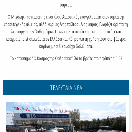
ψάρεμα.
Ο Μιχάλης Τζαγκαράκης είναι ένας εξαιρετικός επαγγελματίας στον τομέα της
ερασιτεχνικής αλιείας, αλλά κυρίως ένας παθιασμένος ψαράς. Γνωρίζει άριστα τη
λειτουργία των βυθομέτρων Lowrance τα οποία και αντιπροσωπεύει και
πραγματοποιεί σεμινάρια σε Ελλάδα και Κύπρο για τη χρήση τους στο ψάρεμα,
κυρίως με σιλικονούχα δολώματα.
Το κατάστημα “Ο Κόσμος της Θάλασσας” θα το βρείτε στο περίπτερο B.53
ΤΕΛΕΥΤΑΙΑ ΝΕΑ