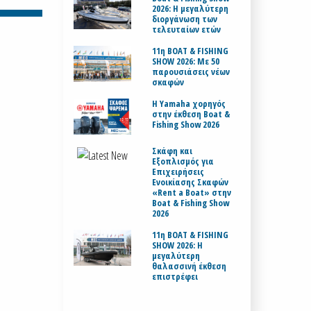
2026: Η μεγαλύτερη
διοργάνωση των
τελευταίων ετών
11η BOAT & FISHING
SHOW 2026: Με 50
παρουσιάσεις νέων
σκαφών
H Yamaha χορηγός
στην έκθεση Boat &
Fishing Show 2026
Σκάφη και
Εξοπλισμός για
Επιχειρήσεις
Ενοικίασης Σκαφών
«Rent a Boat» στην
Boat & Fishing Show
2026
11η BOAT & FISHING
SHOW 2026: Η
μεγαλύτερη
θαλασσινή έκθεση
επιστρέφει