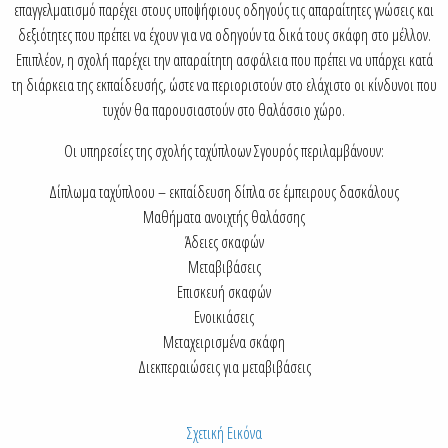
επαγγελματισμό παρέχει στους υποψήφιους οδηγούς τις απαραίτητες γνώσεις και
δεξιότητες που πρέπει να έχουν για να οδηγούν τα δικά τους σκάφη στο μέλλον.
Επιπλέον, η σχολή παρέχει την απαραίτητη ασφάλεια που πρέπει να υπάρχει κατά
τη διάρκεια της εκπαίδευσής, ώστε να περιοριστούν στο ελάχιστο οι κίνδυνοι που
τυχόν θα παρουσιαστούν στο θαλάσσιο χώρο.
Οι υπηρεσίες της σχολής ταχύπλοων Σγουρός περιλαμβάνουν:
Δίπλωμα ταχύπλοου – εκπαίδευση δίπλα σε έμπειρους δασκάλους
Μαθήματα ανοιχτής θαλάσσης
Άδειες σκαφών
Μεταβιβάσεις
Επισκευή σκαφών
Ενοικιάσεις
Μεταχειρισμένα σκάφη
Διεκπεραιώσεις για μεταβιβάσεις
Σχετική Εικόνα