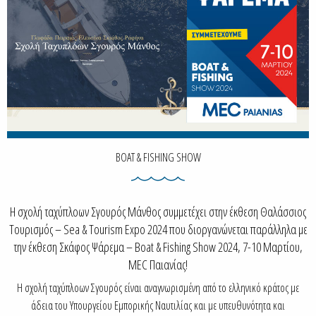
BOAT & FISHING SHOW
Η σχολή ταχύπλοων Σγουρός Μάνθος συμμετέχει στην έκθεση Θαλάσσιος
Τουρισμός – Sea & Tourism Expo 2024 που διοργανώνεται παράλληλα με
την έκθεση Σκάφος Ψάρεμα – Boat & Fishing Show 2024, 7-10 Μαρτίου,
MEC Παιανίας!
Η σχολή ταχύπλοων Σγουρός είναι αναγνωρισμένη από το ελληνικό κράτος με
άδεια του Υπουργείου Εμπορικής Ναυτιλίας και με υπευθυνότητα και