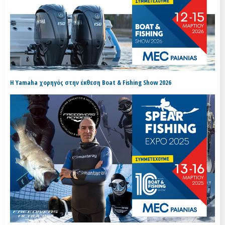
H Yamaha χορηγός στην έκθεση Boat & Fishing Show 2026