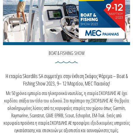
BOAT & FISHING SHOW
Η εταιρία Skordilis SA συμμετέχει στην έκθεση Σκάφος Ψάρεμα – Boat &
Fishing Show 2023, 9– 12 Μαρτίου, MEC Παιανίας!
Με 50 χρόνια εμπειρία στα ηλεκτρονικά ναυτιλίας, η εταιρία ΣΚΟΡΔΙΛΗΣ ΑΕ έχει
κερδίσει επάξια τον τίτλο του ειδικού. Στο περίπτερο της ΣΚΟΡΔΙΛΗΣ ΑΕ θα βρείτε
ολοκληρωμένες λύσεις από τις κορυφαίες εταιρίες του χώρου όπως Garmin,
Raymarine, Scanstrut, GME EPIRB, Scout, Echopilot, EM-Trak. Εκτός από
κορυφαία προϊόντα η εταιρία ΣΚΟΡΔΙΛΗΣ ΑΕ προσφέρει εξειδικευμένες υπηρεσίες
εγκατάστασης και επισκευών με αξιοπιστία και ασυναγώνιστες τιμές.