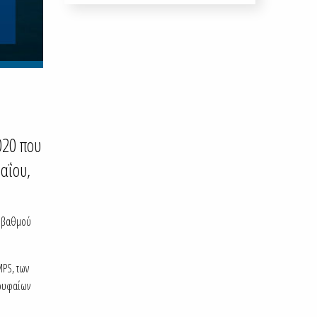
020 που
αΐου,
ύ βαθμού
MPS, των
ορυφαίων