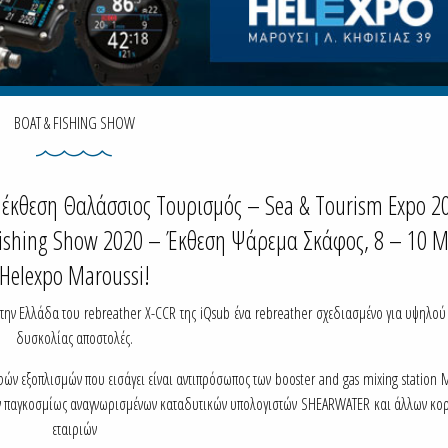
BOAT & FISHING SHOW
 έκθεση Θαλάσσιος Τουρισμός – Sea & Tourism Expo 2
Fishing Show 2020 – Έκθεση Ψάρεμα Σκάφος, 8 – 10 Μ
Helexpo Maroussi!
στην Ελλάδα του rebreather X-CCR της iQsub ένα rebreather σχεδιασμένο για υψηλο
δυσκολίας αποστολές.
ν εξοπλισμών που εισάγει είναι αντιπρόσωπος των booster and gas mixing station 
ν παγκοσμίως αναγνωρισμένων καταδυτικών υπολογιστών SHEARWATER και άλλων κ
εταιριών