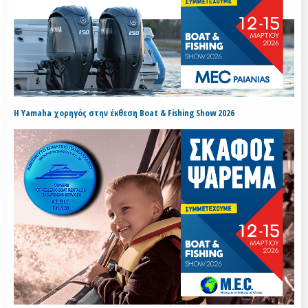
H Yamaha χορηγός στην έκθεση Boat & Fishing Show 2026