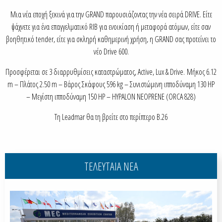
Μια νέα εποχή ξεκινά για την GRAND παρουσιάζοντας την νέα σειρά DRIVE. Είτε
ψάχνετε για ένα επαγγελματικό RIB για ενοικίαση ή μεταφορά ατόμων, είτε σαν
βοηθητικό tender, είτε για σκληρή καθημερινή χρήση, η GRAND σας προτείνει το
νέο Drive 600.
Προσφέρεται σε 3 διαρρυθμίσεις καταστρώματος, Active, Lux & Drive. Μήκος 6.12
m – Πλάτος 2.50 m – Βάρος Σκάφους 596 kg – Συνιστώμενη ιπποδύναμη 130 HP
– Μεγίστη ιπποδύναμη 150 HP – HYPALON NEOPRENE (ORCA 828)
Τη Leadmar θα τη βρείτε στο περίπτερο B.26
ΤΕΛΕΥΤΑΙΑ ΝΕΑ