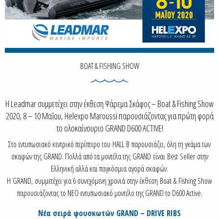
BOAT & FISHING SHOW
Η Leadmar συμμετέχει στην έκθεση Ψάρεμα Σκάφος – Boat & Fishing Show
2020, 8 – 10 Μαΐου, Helexpo Maroussi παρουσιάζοντας για πρώτη φορά
το ολοκαίνουριο GRAND D600 ACTIVE!
Στο εντυπωσιακό κεντρικό περίπτερο του HALL B
παρουσιάζει, όλη τη γκάμα των
σκαφών της
GRAND
. Πολλά από τα μοντέλα της
GRAND
είναι
Best Seller
στην
Ελληνική αλλά και παγκόσμια αγορά σκαφών.
Η
GRAND
,
συμμετέχει για 6 συνεχόμενη χρονιά στην έκθεση
Boat
&
Fishing Show
παρουσιάζοντας
τo NEO εντυπωσιακό μοντέλο της GRAND το D600 Active.
Νέα σειρά φουσκωτών GRAND – DRIVE RIBS