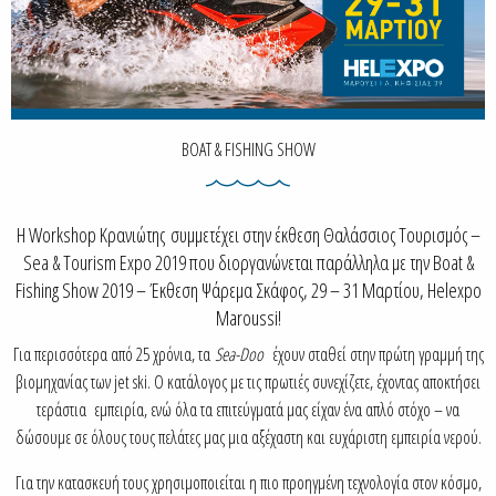
BOAT & FISHING SHOW
Η Workshop Κρανιώτης συμμετέχει στην έκθεση Θαλάσσιος Τουρισμός –
Sea & Tourism Expo 2019 που διοργανώνεται παράλληλα με την Boat &
Fishing Show 2019 – Έκθεση Ψάρεμα Σκάφος, 29 – 31 Μαρτίου, Helexpo
Maroussi!
Για περισσότερα από 25 χρόνια, τα
Sea-Doo
έχουν σταθεί στην πρώτη γραμμή της
βιομηχανίας των jet ski. Ο κατάλογος με τις πρωτιές συνεχίζετε, έχοντας αποκτήσει
τεράστια εμπειρία, ενώ όλα τα επιτεύγματά μας είχαν ένα απλό στόχο – να
δώσουμε σε όλους τους πελάτες μας μια αξέχαστη και ευχάριστη εμπειρία νερού.
Για την κατασκευή τους χρησιμοποιείται η πιο προηγμένη τεχνολογία στον κόσμο,