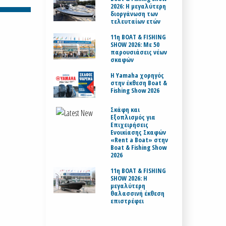
2026: Η μεγαλύτερη
διοργάνωση των
τελευταίων ετών
11η BOAT & FISHING
SHOW 2026: Με 50
παρουσιάσεις νέων
σκαφών
H Yamaha χορηγός
στην έκθεση Boat &
Fishing Show 2026
Σκάφη και
Εξοπλισμός για
Επιχειρήσεις
Ενοικίασης Σκαφών
«Rent a Boat» στην
Boat & Fishing Show
2026
11η BOAT & FISHING
SHOW 2026: Η
μεγαλύτερη
θαλασσινή έκθεση
επιστρέφει