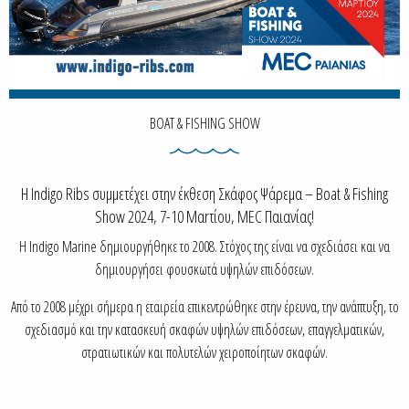
BOAT & FISHING SHOW
Η Indigo Ribs συμμετέχει στην έκθεση Σκάφος Ψάρεμα – Boat & Fishing
Show 2024, 7-10 Μαrτίου, MEC Παιανίας!
Η Indigo Marine δημιουργήθηκε το 2008. Στόχος της είναι να σχεδιάσει και να
δημιουργήσει φουσκωτά υψηλών επιδόσεων.
Από το 2008 μέχρι σήμερα η εταιρεία επικεντρώθηκε στην έρευνα, την ανάπτυξη, το
σχεδιασμό και την κατασκευή σκαφών υψηλών επιδόσεων, επαγγελματικών,
στρατιωτικών και πολυτελών χειροποίητων σκαφών.