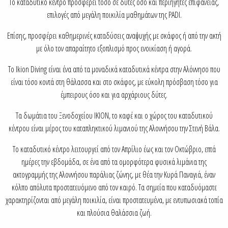
Το καταδυτικό κέντρο προσφέρει τόσο σε δύτες όσο και περιηγητές επιφανείας,
επιλογές από μεγάλη ποικιλία μαθημάτων της PADI.
Επίσης, προσφέρει καθημερινές καταδύσεις αναψυχής με σκάφος ή από την ακτή
με όλο τον απαραίτητο εξοπλισμό προς ενοικίαση ή αγορά.
Το Ikion Diving είναι ένα από τα μοναδικά καταδυτικά κέντρα στην Αλόννησο που
είναι τόσο κοντά στη θάλασσα και στο σκάφος, με εύκολη πρόσβαση τόσο για
έμπειρους όσο και για αρχάριους δύτες.
Τα δωμάτια του Ξενοδοχείου IKION, το καφέ και ο χώρος του καταδυτικού
κέντρου είναι μέρος του καταπληκτικού λιμανιού της Αλοννήσου την Στενή Βάλα.
Το καταδυτικό κέντρο λειτουργεί από τον Απρίλιο έως και τον Οκτώβριο, επτά
ημέρες την εβδομάδα, σε ένα από τα ομορφότερα φυσικά λιμάνια της
ακτογραμμής της Αλοννήσου παράλιας ζώνης, με θέα την Κυρά Παναγιά, έναν
κόλπο απόλυτα προστατευόμενο από τον καιρό. Τα σημεία που καταδυόμαστε
χαρακτηρίζονται από μεγάλη ποικιλία, είναι προστατευμένα, με εντυπωσιακά τοπία
και πλούσια θαλάσσια ζωή.