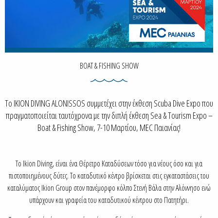
BOAT & FISHING SHOW
Το IKION DIVING ALONISSOS συμμετέχει στην έκθεση Scuba Dive Expo που
πραγματοποιείται ταυτόχρονα με την διπλή έκθεση Sea & Tourism Expo –
Boat & Fishing Show, 7-10 Μαρτίου, MEC Παιανίας!
To Ikion Diving, είναι ένα Θέρετρο Καταδύσεων τόσο για νέους όσο και για
πιστοποιημένους δύτες. Το καταδυτικό κέντρο βρίσκεται στις εγκαταστάσεις του
καταλύματος Ikion Group στον πανέμορφο κόλπο Στενή Βάλα στην Αλόννησο ενώ
υπάρχουν και γραφεία του καταδυτικού κέντρου στο Πατητήρι.