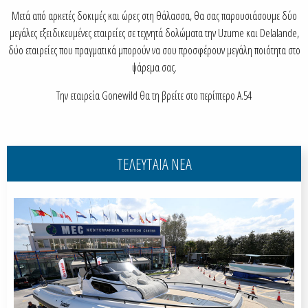
Μετά από αρκετές δοκιμές και ώρες στη θάλασσα, θα σας παρουσιάσουμε δύο
μεγάλες εξειδικευμένες εταιρείες σε τεχνητά δολώματα την Uzume και Delalande,
δύο εταιρείες που πραγματικά μπορούν να σου προσφέρουν μεγάλη ποιότητα στο
ψάρεμα σας.
Την εταιρεία Gonewild θα τη βρείτε στο περίπτερο Α.54
ΤΕΛΕΥΤΑΙΑ ΝΕΑ