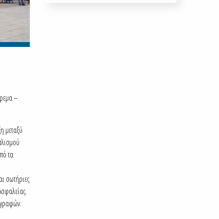
άρεμα –
ξη μεταξύ
πλισμού
πό τα
αι σωτήριες
 Ασφαλείας.
αγραφών.