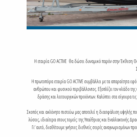
Η εταιρία GO ACTIVE θα δώσει δυναμικό παρόν στην Έκθεση Θα
Η πρωτοπόρα εταιρία GO ACTIVE συμβάλλει με τα απαραίτητα εφό
ανθρώπου και φυσικού περιβάλλοντος. Εξοπλίζει τον κλάδο της
δράσης και λειτουργικών προϊόντων. Καλύπτει στα σίγουρα τι
Σκοπός και ακλόνητο πιστεύω μας αποτελεί η διασφάλιση υψηλής πο
λύσεις, ιδιαίτερα στους τομείς: της Υπαίθριας και Εναλλακτικής Δ
Γι’ αυτό, διαθέτουμε γνήσιες διεθνείς σειρές αναγνωρισμένων π