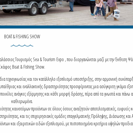
BOAT & FISHING SHOW
λάσσιος Τουρισμός Sea & Tourism Expo , που διοργανώνεται μαζί με την Έκθεση Ψ
Σκάφος Boat & Fishing Show.
δια τεχνογνωσίας και τον κατάλληλο εξοπλισμό υποστήριξης, στην αρμονική συνύπαρ
 υπαίθριας και εναλλακτικής δραστηριότητας προσφέροντας μια ασύγκριτη γκάμα εξο
ς ποικίλες ανάγκες εξόρμησης και κάθε μορφή δράσης, πέρα από τα γνωστά και πάνω α
καθιερωμένα.
ιότητας καινοτόμων προϊόντων σε όλους όσους αναζητούν αποτελεσματικές, ευφυείς κ
ραστηριότητας, και τις επιχειρησιακές ομάδες επαγγελματικής Πρόληψης, Διάσωσης και
ροϊόντων και εξαιρετικών ειδών εξοπλισμού, με πιστοποιημένα κριτήρια υψηλών προδι