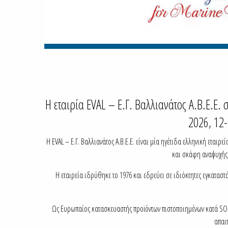
H εταιρία EVAL – Ε.Γ. Βαλλιανάτος Α.Β.Ε.Ε
2026, 12
Η EVAL – Ε.Γ. Βαλλιανάτος Α.Β.Ε.Ε. είναι μία ηγέτιδα ελληνική εται
και σκάφη αναψυχής,
Η εταιρεία ιδρύθηκε το 1976 και εδρεύει σε ιδιόκτητες εγκαταστά
Ως Ευρωπαίος κατασκευαστής προϊόντων πιστοποιημένων κατά SOL
απαι