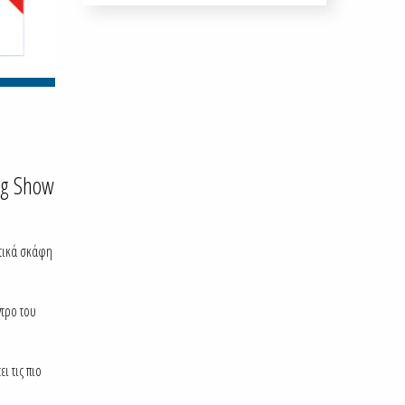
ng Show
ατικά σκάφη
ντρο του
ι τις πιο