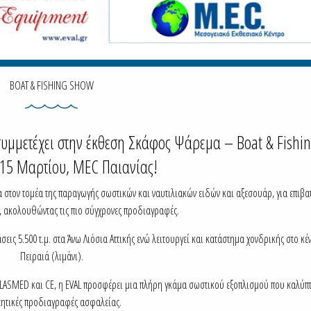
BOAT & FISHING SHOW
. συμμετέχει στην έκθεση Σκάφος Ψάρεμα – Boat & Fishi
-15 Μαρτίου, MEC Παιανίας!
ρεία στον τομέα της παραγωγής σωστικών και ναυτιλιακών ειδών και αξεσουάρ, για επιβ
 ακολουθώντας τις πιο σύγχρονες προδιαγραφές.
σεις 5.500 τ.μ. στα Άνω Λιόσια Αττικής ενώ λειτουργεί και κατάστημα χονδρικής στο κέ
Πειραιά (λιμάνι).
ASMED και CE, η EVAL προσφέρει μια πλήρη γκάμα σωστικού εξοπλισμού που καλύπτε
τητικές προδιαγραφές ασφαλείας.