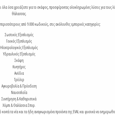
 όλα όσα χρειάζεστε για το σκάφος, προσφέροντας ολοκληρωμένες λύσεις για τους λά
θάλασσας.
 περισσότερους από 9.000 κωδικούς, στις ακόλουθες εμπορικές κατηγορίες:
Σωστικός Εξοπλισμός
Γενικός Εξοπλισμός
Ηλεκτρολογικός Εξοπλισμός
Υδραυλικός Εξοπλισμός
Σκάφη
Κινητήρες
Ανόδια
Τρέιλερ
Αγκυροβολία & Πρόσδεση
Ναυσιπλοΐα
Συντήρηση & Καθαριστικά
Χόμπι & Θαλάσσια Σπορ.
πό κοντά τα νέα και τα ήδη αναγνωρισμένα προϊόντα της EVAL και φυσικά να ενημερωθο