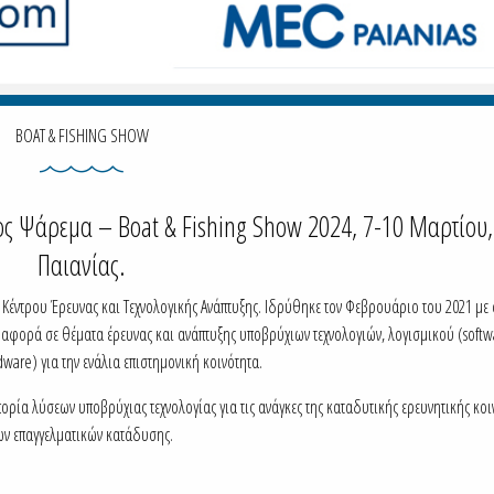
BOAT & FISHING SHOW
φος Ψάρεμα – Boat & Fishing Show 2024, 7-10 Μαρτίου
Παιανίας.
ύ Κέντρου Έρευνας και Τεχνολογικής Ανάπτυξης. Ιδρύθηκε τον Φεβρουάριο του 2021 με 
 αφορά σε θέματα έρευνας και ανάπτυξης υποβρύχιων τεχνολογιών, λογισμικού (softw
ware) για την ενάλια επιστημονική κοινότητα.
μπορία λύσεων υποβρύχιας τεχνολογίας για τις ανάγκες της καταδυτικής ερευνητικής κοι
ων επαγγελματικών κατάδυσης.