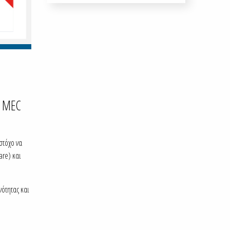
, MEC
στόχο να
are) και
νότητας και