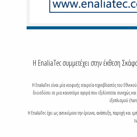
H EnaliaTec συμμετέχει στην έκθεση Σκά
Η EnaliaTec είναι μία νεοφυής εταιρεία-τεχνοβλαστός του Εθνικο
διεισδύσει σε μια καινοτόμο αγορά που εξελίσσεται συνεχώς και
εξοπλισμού (hard
Η EnaliaTec έχει ως αντικείμενο την έρευνα, ανάπτυξη, παροχή και ε
τ