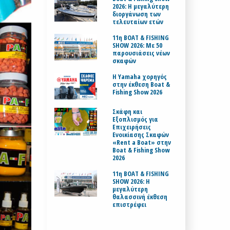
2026: Η μεγαλύτερη
διοργάνωση των
τελευταίων ετών
11η BOAT & FISHING
SHOW 2026: Με 50
παρουσιάσεις νέων
σκαφών
H Yamaha χορηγός
στην έκθεση Boat &
Fishing Show 2026
Σκάφη και
Εξοπλισμός για
Επιχειρήσεις
Ενοικίασης Σκαφών
«Rent a Boat» στην
Boat & Fishing Show
2026
11η BOAT & FISHING
SHOW 2026: Η
μεγαλύτερη
θαλασσινή έκθεση
επιστρέφει