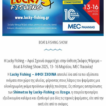
BOAT & FISHING SHOW
Η Lucky Fishing – Αφοί Σχοινά συμμετέχει στην έκθεση Σκάφος Ψάρεμα –
Boat & Fishing Show 2025, 13- 16 Μαρτίου, MEC Παιανίας!
Η
Lucky Fishing – ΑΦΟΙ ΣΧΟΙΝΑ
αποτελεί ένα από τα πιο αξιόπιστα
ονόματα στον χώρο της αλιείας, φέρνοντας στους λάτρεις του ψαρέματος μια
ολοκληρωμένη γκάμα προϊόντων υψηλής ποιότητας. Ως επίσημος αντιπρόσωπος
των
Shimatsu by Lucky-Fishing
και
Xzoga
, η εταιρεία προσφέρει
εξειδικευμένα καλάμια και εξοπλισμό για όλες τις τεχνικές ψαρέματος, είτε από την
ακτή είτε από το σκάφος.