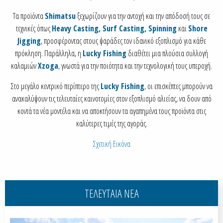
Τα προϊόντα
Shimatsu
ξεχωρίζουν για την αντοχή και την απόδοσή τους σε
τεχνικές όπως
Heavy Casting, Surf Casting, Spinning
και
Shore
Jigging
, προσφέροντας στους ψαράδες τον ιδανικό εξοπλισμό για κάθε
πρόκληση. Παράλληλα, η
Lucky Fishing
διαθέτει μια πλούσια συλλογή
καλαμιών
Xzoga
, γνωστά για την ποιότητα και την τεχνολογική τους υπεροχή.
Στο μεγάλο κεντρικό περίπτερο της
Lucky Fishing
, οι επισκέπτες μπορούν να
ανακαλύψουν τις τελευταίες καινοτομίες στον εξοπλισμό αλιείας, να δουν από
κοντά τα νέα μοντέλα και να αποκτήσουν τα αγαπημένα τους προϊόντα στις
καλύτερες τιμές της αγοράς.
Σχετική Εικόνα
ΤΕΛΕΥΤΑΙΑ ΝΕΑ