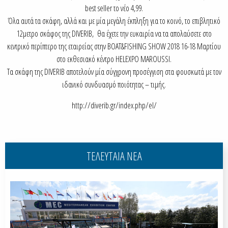
best seller το νέο 4,99.
Όλα αυτά τα σκάφη, αλλά και με μία μεγάλη έκπληξη για το κοινό, το επιβλητικό
12μετρο σκάφος της DIVERIB, θα έχετε την ευκαιρία να τα απολαύσετε στο
κεντρικό περίπτερο της εταιρείας στην BOAT&FISHING SHOW 2018 16-18 Μαρτίου
στο εκθεσιακό κέντρο HELEXPO MAROUSSI.
Τα σκάφη της DIVERIB αποτελούν μία σύγχρονη προσέγγιση στα φουσκωτά με τον
ιδανικό συνδυασμό ποιότητας – τιμής.
http://diverib.gr/index.php/el/
ΤΕΛΕΥΤΑΙΑ ΝΕΑ