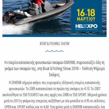
BOAT & FISHING SHOW
Η εταιρία κατασκευής φουσκωτών σκαφών DIVERIB, παρουσιάζει όλη τη
γκάμα των σκαφών της, στη Boat & Fishing Show 2018 – Έκθεση Ψάρεμα
Σκάφος.
Η DIVERIB σήμερα ανήκει στις κορυφαίες ελληνικές εταιρίες κατασκευής
φουσκωτών. Το 2005 κατασκεύασε το πρώτο της σκάφος το 4.10. Το 2007
ακολούθησε το 550 TOURIST και στις αρχές του 2008 το 550 SPORT. Μερικά χρόνια
μετά το 2013 η γκάμα της εταιρείας αυξήθηκε με νέα μοντέλα το 4.95 σε εκδόσεις
OPEN και SPORT καθώς και το 4,60. Ένα χρόνο μετά η DIVERIB κατασκευάζει ένα