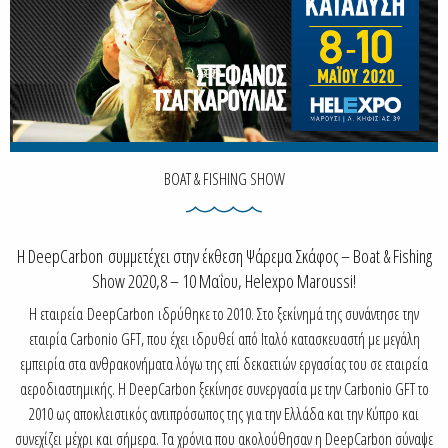
BOAT & FISHING SHOW
Η DeepCarbon συμμετέχει στην έκθεση Ψάρεμα Σκάφος – Boat & Fishing
Show 2020,8 – 10 Μαΐου, Helexpo Maroussi!
Η εταιρεία DeepCarbon ιδρύθηκε το 2010. Στο ξεκίνημά της συνάντησε την
εταιρία Carbonio GFT, που έχει ιδρυθεί από Ιταλό κατασκευαστή με μεγάλη
εμπειρία στα ανθρακονήματα λόγω της επί δεκαετιών εργασίας του σε εταιρεία
αεροδιαστημικής. Η DeepCarbon ξεκίνησε συνεργασία με την Carbonio GFT το
2010 ως αποκλειστικός αντιπρόσωπος της για την Ελλάδα και την Κύπρο και
συνεχίζει μέχρι και σήμερα. Τα χρόνια που ακολούθησαν η DeepCarbon σύναψε