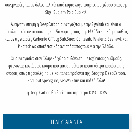
συνεργασίες και με άλλες Ιταλικές κατά κύριο λόγο εταιρίες του χώρου όπως την
Sigal Sub, την Polo Sub κτλ.
Αυτήν την στιγμή η DeepCarbon συνεργάζεται με την Sigalsub και είναι ο
αποκλειστικός αντιπρόσωπος και διανομέας τους στην Ελλάδα και Κύπρο καθώς
και με τις εταιρίες Carbonio GFT, Lg Sub,Suex, Contesub, Paralenz, Seahawk και
Pikotech ως αποκλειστικός αντιπρόσωπος τους για την Ελλάδα.
Οι συνεργασίες στον Ελληνικό χώρο αυξάνονται με ταχύτατους ρυθμούς,
φέρνοντας κοντά στον κόσμο που μας στηρίζει τα ποιοτικότερα προϊόντα της
αγοράς, όπως τις στολές Inblue και τα νέα προϊόντα της ίδιας της DeepCarbon,
SeaDevil Spearguns, SeaWalk fins και πολλά άλλα!
Τη Deep Carbon θα βρείτε στο περίπτερο D.83 – D.85
ΤΕΛΕΥΤΑΙΑ ΝΕΑ