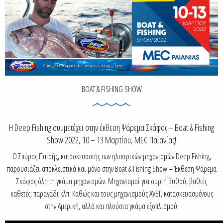
BOAT & FISHING SHOW
Η Deep Fishing συμμετέχει στην έκθεση Ψάρεμα Σκάφος – Boat & Fishing
Show 2022, 10 – 13 Μαρτίου, MEC Παιανίας!
Ο Σπύρος Πατσής, κατασκευαστής των ηλεκτρικών μηχανισμών Deep Fishing,
παρουσιάζει αποκλειστικά και μόνο στην Boat & Fishing Show – Έκθεση Ψάρεμα
Σκάφος όλη τη γκάμα μηχανισμών. Μηχανισμοί για συρτή βυθού, βαθιές
καθετές, παραγάδι κλπ. Καθώς και τους μηχανισμούς AVET, κατασκευασμένους
στην Αμερική, αλλά και πλούσια γκάμα εξοπλισμού.