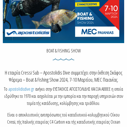
BOAT & FISHING SHOW
Η εταιρία Cressi Sub – Apostolidis Dive συμμετέχει στην έκθεση Σκάφος
Ψάρεμα – Boat & Fishing Show 2024, 7-10 Μαρτίου, MEC Παιανίας.
Το
apostolidisdive.gr
ανήκει στην ΕΥΣΤΑΘΙΟΣ ΑΠΟΣΤΟΛΙΔΗΣ ΚΑΙ ΣΙΑ ΑΒΒΕΕ η οποία
ιδρύθηκε το 1970 και ασχολείται με την εμπορία και την παροχή υπηρεσιών στον
τομέα τής κατάδυσης, κολύμβησης και τριάθλου.
Είναι ο αποκλειστικός αντιπρόσωπος τού καταδυτικού-κολυμβητικού Οίκου
Cressi, τής Ιταλικής εταιρείας C4 Carbon και τής καταδυτικής εταιρείας Ocean