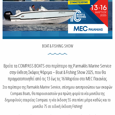
BOAT & FISHING SHOW
Βρείτε τα COMPASS BOATS στο περίπτερο της Parmaklis Marine Service
στην έκθεση Σκάφος Ψάρεμα – Boat & Fishing Show 2025, που θα
πραγματοποιηθεί από τις 13 έως τις 16 Μαρτίου στο MEC Παιανίας.
Στο περίπτερο της Parmaklis Marine Service, επίσημου αντιπροσώπου των σκαφών
Compass Boats, θα παρουσιαστούν για πρώτη φορά τα νέα μοντέλα της
δημοφιλούς εταιρείας Compass: η νέα έκδοση 5S στα πέντε μέτρα καθώς και το
μοντέλο 7S σε ειδική έκδοση Fishing!