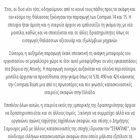
Έτσι, οι δυο νέοι τότε, οδηγούμενοι από το κοινό τους πάθος προς τα σκάφη και
τον κόσμο της θάλασσας ξεκίνησαν την παραγωγή των Compass 14 και 15. Η
επιτυχία ήταν άμεση και η εταιρεία άρχισε να εμπλουτίζει τη γκάμα της με νέα
μοντέλα, καθώς και να επεκτείνεται και σε άλλες δραστηριότητες όπως σε
εισαγωγές θαλάσσιων αξεσουάρ και εξωλέμβιων μηχανών.
Σύντομα, η αυξημένη παραγωγή έκανε επιτακτική τη ανάγκη μεταφοράς του
εργοστασίου σε μεγαλύτερο χώρο κι έτσι αυτό μεταφέρθηκε σε νέες εγκαταστάσεις
στα βόρεια της Αττικής. Η παραγωγή συνεχώς αυξανόταν και ολοένα περισσότερα
μοντέλα άρχισαν να προστίθενται στην γκάμα όπως το 530, 490 και 426 κάνοντας
την Compass Boats μια από τις πρωτοπόρες και πιο γνωστές κατασκευαστικές
εταιρείες σκαφών στην Ελλάδα.
Επιπλέον όλων αυτών, η εταιρεία εκτός της εμπορικής της δραστηριότητας άρχισε
να δραστηριοποιείται και σε άλλους τομείς. Ξεκίνησε να συμμετέχει αλλά και να
οργανώνει αγώνες ταχύτητας ταχύπλοων σκαφών, και επίσης ο Δημήτρης
Σαμουχος μαζί με άλλους κατασκευαστές της εποχής ίδρυσαν τον “ΣΕΚΑΠΛΑΣ”, τον
σύνδεσμο ελλήνων κατασκευαστών σκαφών στον οποίο μάλιστα εξετέλεσε τα