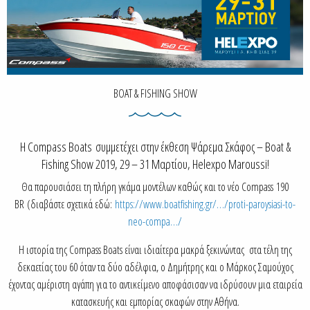
BOAT & FISHING SHOW
Η Compass Boats συμμετέχει στην έκθεση Ψάρεμα Σκάφος – Boat &
Fishing Show 2019, 29 – 31 Μαρτίου, Helexpo Maroussi!
Θα παρουσιάσει τη πλήρη γκάμα μοντέλων καθώς και το νέο Compass
190
BR
(διαβάστε σχετικά εδώ:
https://www.boatfishing.gr/…/proti-paroysiasi-to-
neo-compa…/
Η ιστορία της Compass Boats είναι ιδιαίτερα μακρά ξεκινώντας στα τέλη της
δεκαετίας του 60 όταν τα δύο αδέλφια, ο Δημήτρης και ο Μάρκος Σαμούχος
έχοντας αμέριστη αγάπη για το αντικείμενο αποφάσισαν να ιδρύσουν μια εταιρεία
κατασκευής και εμπορίας σκαφών στην Αθήνα.