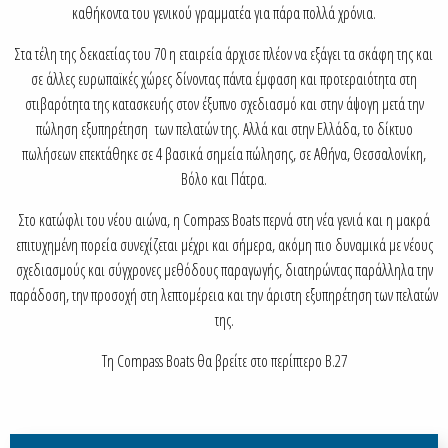
καθήκοντα του γενικού γραμματέα για πάρα πολλά χρόνια.
Στα τέλη της δεκαετίας του 70 η εταιρεία άρχισε πλέον να εξάγει τα σκάφη της και
σε άλλες ευρωπαϊκές χώρες δίνοντας πάντα έμφαση και προτεραιότητα στη
στιβαρότητα της κατασκευής στον έξυπνο σχεδιασμό και στην άψογη μετά την
πώληση εξυπηρέτηση των πελατών της. Αλλά και στην Ελλάδα, το δίκτυο
πωλήσεων επεκτάθηκε σε 4 βασικά σημεία πώλησης, σε Αθήνα, Θεσσαλονίκη,
Βόλο και Πάτρα.
Στο κατώφλι του νέου αιώνα, η Compass Boats περνά στη νέα γενιά και η μακρά
επιτυχημένη πορεία συνεχίζεται μέχρι και σήμερα, ακόμη πιο δυναμικά με νέους
σχεδιασμούς και σύγχρονες μεθόδους παραγωγής, διατηρώντας παράλληλα την
παράδοση, την προσοχή στη λεπτομέρεια και την άριστη εξυπηρέτηση των πελατών
της.
Τη Compass Boats θα βρείτε στο περίπτερο B.27