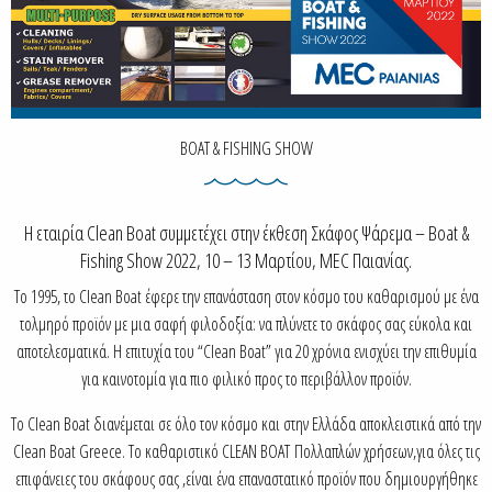
BOAT & FISHING SHOW
Η εταιρία Clean Boat συμμετέχει στην έκθεση Σκάφος Ψάρεμα – Boat &
Fishing Show 2022, 10 – 13 Μαρτίου, MEC Παιανίας.
Το 1995, το Clean Boat έφερε την επανάσταση στον κόσμο του καθαρισμού με ένα
τολμηρό προϊόν με μια σαφή φιλοδοξία: να πλύνετε το σκάφος σας εύκολα και
αποτελεσματικά. Η επιτυχία του “Clean Boat” για 20 χρόνια ενισχύει την επιθυμία
για καινοτομία για πιο φιλικό προς το περιβάλλον προϊόν.
Το Clean Boat διανέμεται σε όλο τον κόσμο και στην Ελλάδα αποκλειστικά από την
Clean Boat Greece. Το καθαριστικό CLEAN BOAT Πολλαπλών χρήσεων,για όλες τις
επιφάνειες του σκάφους σας ,είναι ένα επαναστατικό προϊόν που δημιουργήθηκε