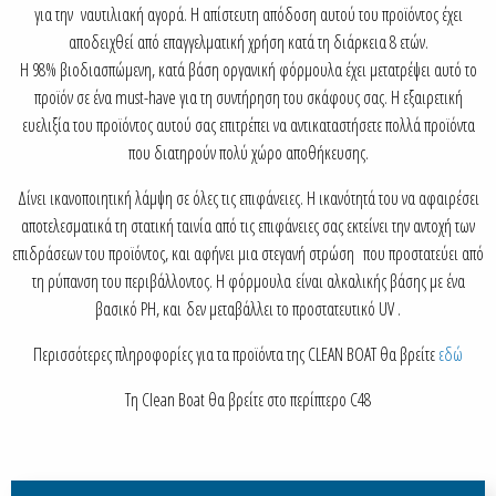
για την ναυτιλιακή αγορά. Η απίστευτη απόδοση αυτού του προϊόντος έχει
αποδειχθεί από επαγγελματική χρήση κατά τη διάρκεια 8 ετών.
Η 98% βιοδιασπώμενη, κατά βάση οργανική φόρμουλα έχει μετατρέψει αυτό το
προϊόν σε ένα must-have για τη συντήρηση του σκάφους σας. Η εξαιρετική
ευελιξία του προϊόντος αυτού σας επιτρέπει να αντικαταστήσετε πολλά προϊόντα
που διατηρούν πολύ χώρο αποθήκευσης.
Δίνει ικανοποιητική λάμψη σε όλες τις επιφάνειες. Η ικανότητά του να αφαιρέσει
αποτελεσματικά τη στατική ταινία από τις επιφάνειες σας εκτείνει την αντοχή των
επιδράσεων του προϊόντος, και αφήνει μια στεγανή στρώση που προστατεύει από
τη ρύπανση του περιβάλλοντος. Η φόρμουλα είναι αλκαλικής βάσης με ένα
βασικό PH, και δεν μεταβάλλει το προστατευτικό UV .
Περισσότερες πληροφορίες για τα προϊόντα της CLEAN ΒΟΑΤ θα βρείτε
εδώ
Τη Clean Boat θα βρείτε στο περίπτερο C48