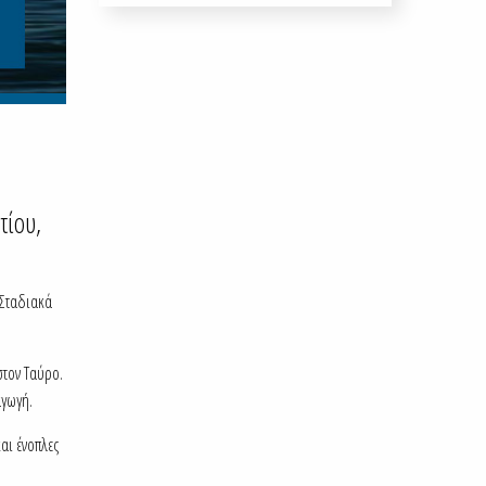
τίου,
 Σταδιακά
στον Ταύρο.
αγωγή.
αι ένοπλες