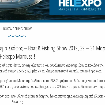
BOAT & FISHING SHOW
εμα Σκάφος – Boat & Fishing Show 2019, 29 – 31 Μαρ
Helexpo Maroussi!
έξεις ποιότητα, αντοχή, αξιοπιστία και ασφάλεια να χαρακτηρίζουν τα προϊόντα της.
υσκωτά σκάφη 2,5 έως 12,7 μέτρων και διάφορα πνευστά και πολυεστερικά προϊόντα.
 σχήμα στο Melun της Γαλλίας απο το 1985. Στεγάζεται σε ιδιόκτητες εγκαταστάσεις 
01 και τις ανακαινίσεις που έλαβαν χώρα το 2009, διαθέτει μια καθετοποιημένη παρ
ίασης και από Ελληνικά χέρια σκάφη της, έχοντας παγκόσμια αναγνώριση από ιδιώτες κ
δυνάμεις.