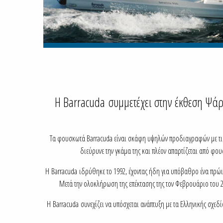
Η Barracuda συμμετέχει στην έκθεση Ψάρ
Τα φουσκωτά Barracuda είναι σκάφη υψηλών προδιαγραφών με τις λ
διεύρυνε την γκάμα της και πλέον απαρτίζεται από φο
Η Barracuda ιδρύθηκε το 1992, έχοντας ήδη για υπόβαθρο ένα πρώιμο
Μετά την ολοκλήρωση της επέκτασης της τον Φεβρουάριο του 20
Η Barracuda συνεχίζει να υπόσχεται ανάπτυξη με τα Ελληνικής σχεδ