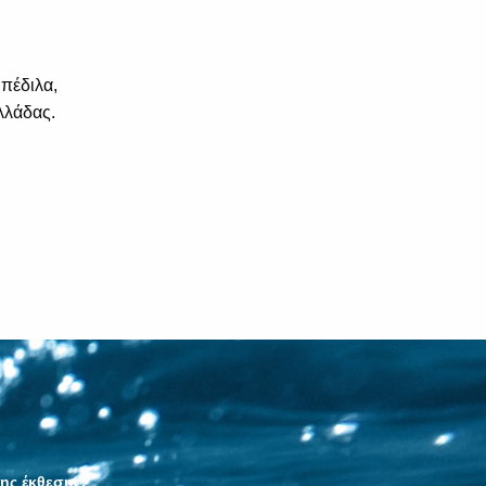
πέδιλα,
λλάδας.
της έκθεσης.