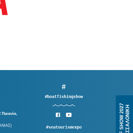
#boatfishingshow
B&F SHOW 2027
ΘΕΣΣΑΛΟΝΙΚΗ
 Παιανία,
ΑΝΙΑΣ)
#seatourismexpo