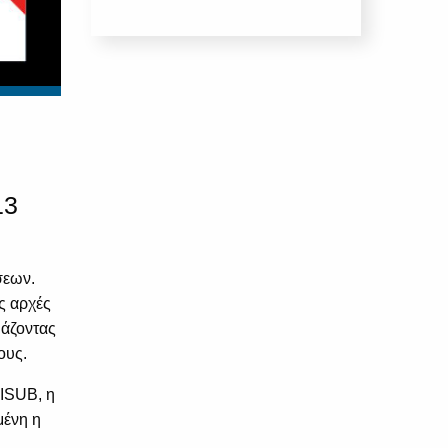
13
σεων.
ς αρχές
υάζοντας
ους.
TISUB, η
μένη η