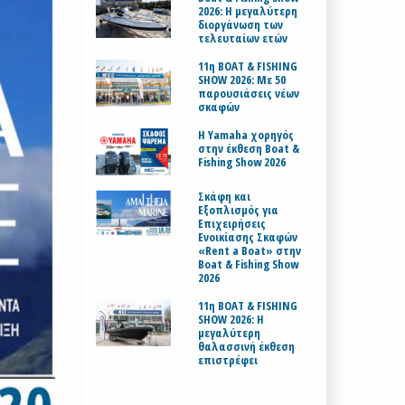
2026: Η μεγαλύτερη
διοργάνωση των
τελευταίων ετών
11η BOAT & FISHING
SHOW 2026: Με 50
παρουσιάσεις νέων
σκαφών
H Yamaha χορηγός
στην έκθεση Boat &
Fishing Show 2026
Σκάφη και
Εξοπλισμός για
Επιχειρήσεις
Ενοικίασης Σκαφών
«Rent a Boat» στην
Boat & Fishing Show
2026
11η BOAT & FISHING
SHOW 2026: Η
μεγαλύτερη
θαλασσινή έκθεση
επιστρέφει