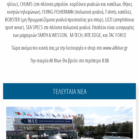
ηλίου), CHUMS (επι-πλέοντα μπρελόκ. κορδόνια γυαλιών και καπέλων, θήκες
κινητών τηλεφώνων), FLYING FISHERMAN (πολωτικά γυαλιά, T-shirts, καπέλα),
BOBSTER (μη θρυμματιζόμενα γυαλιά προστασίας για σπορ), UZZI (amphibious
sport wear), SEA SPECS επι-πλέοντα πολωτικά γυαλιά. Επιπλέον είναι εισαγωγέας
των μαχαιριών SMITH & WESSON, M-TECH, RITE EDGE, και TAC FORCE
Τώρα ακόμα πιο κοντά σας με την λειτουργία e-shop στο www.allblue.gr
Την εταιρία All Blue θα βρείτε στο περίπτερο B.88
ΤΕΛΕΥΤΑΙΑ ΝΕΑ