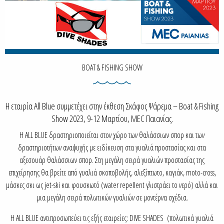
BOAT & FISHING SHOW
Η εταιρία All Blue συμμετέχει στην έκθεση Σκάφος Ψάρεμα – Boat & Fishing
Show 2023, 9-12 Μαρτίου, MEC Παιανίας.
Η ALL BLUE δραστηριοποιείται στον χώρο των θαλάσσιων σπορ και των
δραστηριοτήτων αναψυχής με ειδίκευση στα γυαλιά προστασίας και στα
αξεσουάρ θαλάσσιων σπορ. Στη μεγάλη σειρά γυαλιών προστασίας της
επιχείρησης θα βρείτε από γυαλιά σκοποβολής, αλεξίπτωτο, καγιάκ, moto-cross,
μάσκες σκι ως jet-ski και φουσκωτό (water repellent γλιστράει το νερό) αλλά και
μια μεγάλη σειρά πολωτικών γυαλιών σε μοντέρνα σχέδια.
Η ALL BLUE αντιπροσωπεύει τις εξής εταιρείες: DIVE SHADES (πολωτικά γυαλιά