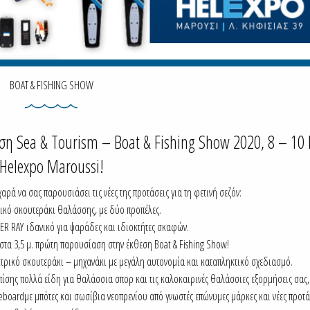
BOAT & FISHING SHOW
εση Sea & Tourism – Boat & Fishing Show 2020, 8 – 10
Helexpo Maroussi!
χαρά να σας παρουσιάσει τις νέες της προτάσεις για τη φετινή σεζόν:
ικό σκουτεράκι θαλάσσης, με δύο προπέλες.
ER RAY
ιδανικό για ψαράδες και ιδιοκτήτες σκαφών.
τα 3,5 μ. πρώτη παρουσίαση στην έκθεση Boat & Fishing Show!
ρικό σκουτεράκι – μηχανάκι με μεγάλη αυτονομία και καταπληκτικό σχεδιασμό.
πίσης πολλά είδη για θαλάσσια σπορ και τις καλοκαιρινές θαλάσσιες εξορμήσεις σας
eboard
με μπότες και σωσίβια νεοπρενίου από γνωστές επώνυμες μάρκες και νέες προτά