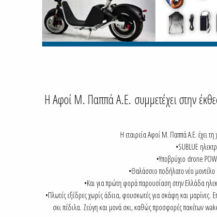
Η Αφοί Μ. Παππά Α.Ε. συμμετέχει στην έκθ
Η εταιρεία Αφοί Μ. Παππά Α.Ε. έχει τη 
•
SUBLUE
ηλεκτρ
•Υποβρύχιο
drone POW
•Θαλάσσιο ποδήλατο νέο μοντέλο σ
•Και για πρώτη φορά παρουσίαση στην Ελλάδα ηλεκτ
•Πλωτές εξέδρες χωρίς άδεια, φουσκωτές για σκάφη και μαρίνες. Ε
σκι πέδιλα. Ζεύγη και μονά σκι, καθώς προσφορές πακέτων
wak