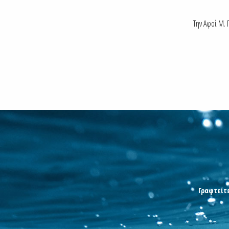
Την Αφοί Μ. Π
Γραφτείτε