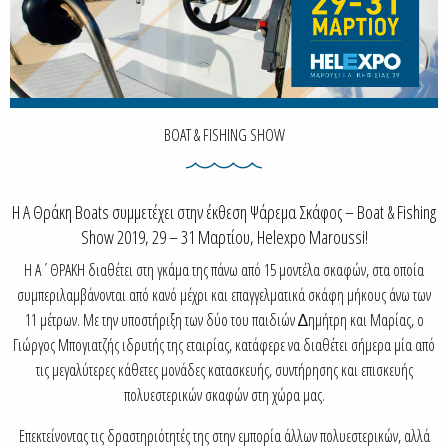
BOAT & FISHING SHOW
Η Α Θράκη Boats συμμετέχει στην έκθεση Ψάρεμα Σκάφος – Boat & Fishing
Show 2019, 29 – 31 Μαρτίου, Helexpo Maroussi!
H Α΄ΘΡΑΚΗ διαθέτει στη γκάµα της πάνω από 15 µοντέλα σκαφών, στα οποία
συµπεριλαµβάνονται από κανό µέχρι και επαγγελµατικά σκάφη µήκους άνω των
11 µέτρων. Με την υποστήριξη των δύο του παιδιών ∆ηµήτρη και Μαρίας, ο
Γιώργος Μπογιατζής ιδρυτής της εταιρίας, κατάφερε να διαθέτει σήµερα µία από
τις µεγαλύτερες κάθετες µονάδες κατασκευής, συντήρησης και επισκευής
πολυεστερικών σκαφών στη χώρα µας.
Επεκτείνοντας τις δραστηριότητές της στην εµπορία άλλων πολυεστερικών, αλλά