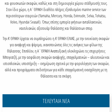
και φουσκωτών σκαφών, καθώς και στη δηµιουργία χώρου στάθµευσής τους.
Στον ίδιο χώρο, η Α΄ΘΡΑΚΗ διαθέτει πλήρες εξοπλισµένο marine service των
περισσότερων εταιρειών (Yamaha, Mercury, Honda, Evinrude, Selva, Tohatsu,
Volvo, Hyundai Seasall). Όπως επίσης εµπορία γνήσιων ανταλλακτικών,
ναυτιλιακών, αξεσουάρ θαλάσσης και θαλάσσιων σπορ.
Την Α’ ΘΡΑΚΗ έρχεται να συµπληρώσει η Α’ ΘΡΑΚΗ ΕΛΛΑΣ, µε την ενοικίαση σκαφών
για αναψυχή και ψάρεµα, ικανοποιώντας όλες τις ανάγκες των φίλων της
θάλασσας. Επιπλέον, η Α΄ΘΡΑΚΗ Αναπτυξιακή ολοκληρώνει τις επιχειρήσεις
Μπογιατζή, µε την ασφάλιση σκαφών αναψυχής, επαγγελµατικών – αλιευτικών και
ιστιοπλοϊκών, υποστήριξη – ενηµέρωση σχετικά µε την φορολόγηση των σκαφών,
αλλά και προγράµµατα επιδοτήσεων για κάθε επαγγελµατική ενασχόληση µε τη
θάλασσα και τα σκάφη.
ΤΕΛΕΥΤΑΙΑ ΝΕΑ