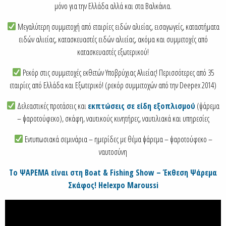
μόνο για την Ελλάδα αλλά και στα Βαλκάνια.
Μεγαλύτερη συμμετοχή από εταιρίες ειδών αλιείας, εισαγωγείς, καταστήματα
ειδών αλιείας, κατασκευαστές ειδών αλιείας, ακόμα και συμμετοχές από
κατασκευαστές εξωτερικού!
Ρεκόρ στις συμμετοχές εκθετών Υποβρύχιας Αλιείας! Περισσότερες από 35
εταιρίες από Ελλάδα και Εξωτερικό! (ρεκόρ συμμετοχών από την Deepex 2014)
Δελεαστικές προτάσεις και
εκπτώσεις σε είδη εξοπλισμού
(ψάρεμα
– ψαροτούφεκο), σκάφη, ναυτικούς κινητήρες, ναυτιλιακά και υπηρεσίες
Εντυπωσιακά σεμινάρια – ημερίδες με θέμα ψάρεμα – ψαροτούφεκο –
ναυτοσύνη
Τo ΨΑΡΕΜΑ είναι στη Boat & Fishing Show – Έκθεση Ψάρεμα
Σκάφος! Helexpo Maroussi