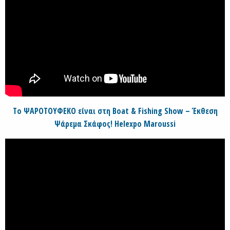
Τo ΨΑΡΟΤΟΥΦΕΚΟ είναι στη Boat & Fishing Show – Έκθεση
Ψάρεμα Σκάφος! Helexpo Maroussi