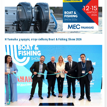
H Yamaha χορηγός στην έκθεση Boat & Fishing Show 2026