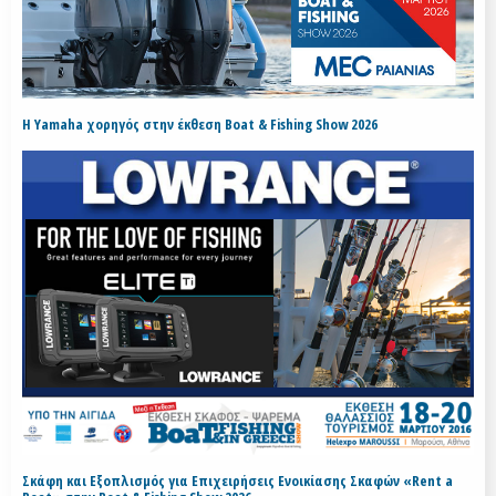
H Yamaha χορηγός στην έκθεση Boat & Fishing Show 2026
Σκάφη και Εξοπλισμός για Επιχειρήσεις Ενοικίασης Σκαφών «Rent a