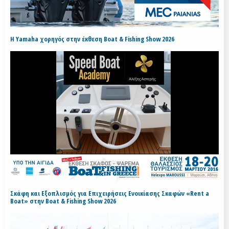
H Yamaha χορηγός στην έκθεση Boat & Fishing Show 2026
Σκάφη και Εξοπλισμός για Επιχειρήσεις Ενοικίασης Σκαφών «Rent a
Boat» στην Boat & Fishing Show 2026