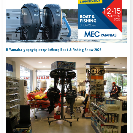
H Yamaha χορηγός στην έκθεση Boat & Fishing Show 2026